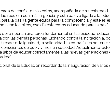
ada de conflictos violentos, acompañada de muchísima disc
edad requiera con más urgencia, y esta paz va ligada a la edu
para la paz, la gente educa para la competencia y este es el 
nos con los otros, ese día estaremos educando para la paz”.
ue desempeñan una tarea fundamental en la sociedad, educa
con las demás personas, luchando contra la incitación al od
l respeto, la igualdad, la solidaridad, la empatía, en no ten
r conscientes de que vivimos en sociedad. Actualmente, est
 la labor de educar correctamente a las nuevas generaciones e
adera”.
onal de la Educación recordando la inauguración de varios 