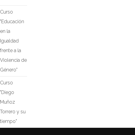
Curso
"Educación
en la
Igualdad
frente a la
Violencia de
Género"
Curso
"Diego
Muñoz
Torrero y su
tiempo"