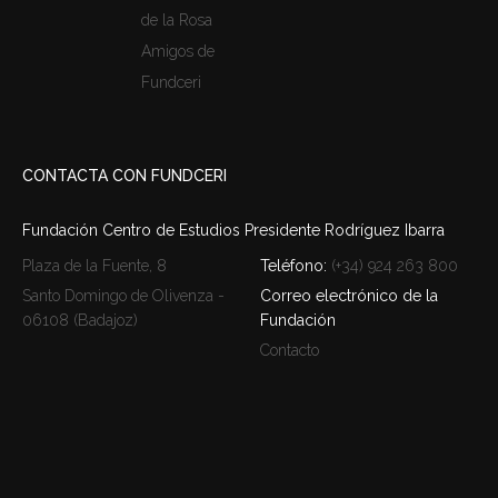
de la Rosa
Amigos de
Fundceri
CONTACTA CON FUNDCERI
Fundación Centro de Estudios Presidente Rodríguez Ibarra
Plaza de la Fuente, 8
Teléfono:
(+34) 924 263 800
Santo Domingo de Olivenza -
Correo electrónico de la
06108 (Badajoz)
Fundación
Contacto