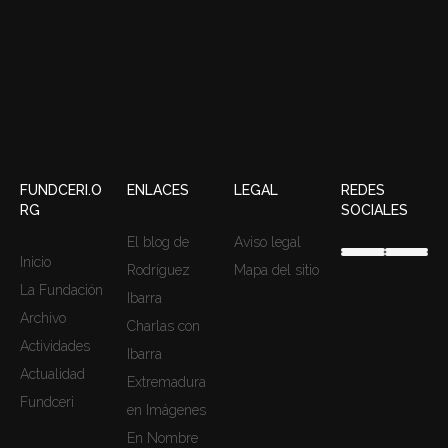
FUNDCERI.O
ENLACES
LEGAL
REDES
RG
SOCIALES
El blog de
Aviso legal
Inicio
Rodríguez
Mapa del sitio
La Fundación
Ibarra
Archivo
Charlas con
Actividades
Ibarra
Actualidad
Extremadura
Fundceri
en Imágenes
En Nombre